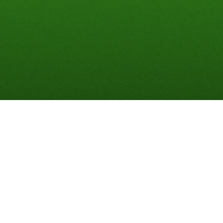
Verleih
Leihen statt kaufen