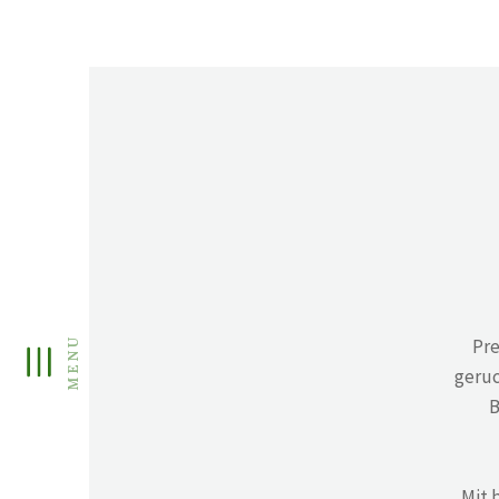
Pre
geruc
B
Mit 