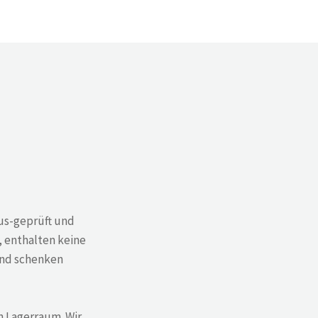
us-geprüft und
 enthalten keine
und schenken
n Lagerraum. Wir