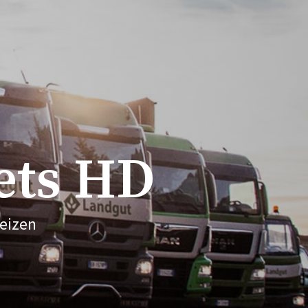
ets HD
heizen