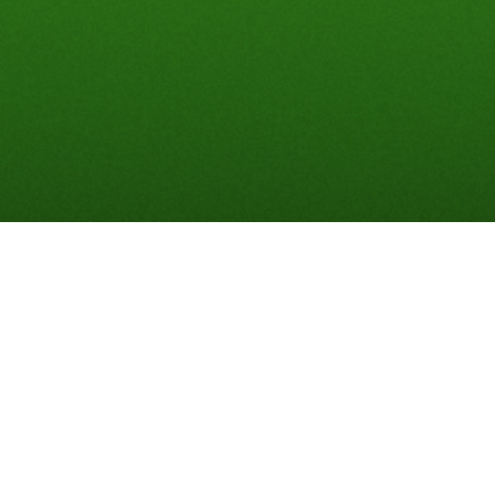
zeug
loräume